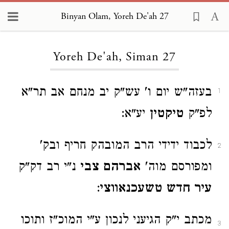
Binyan Olam, Yoreh De'ah 27
Loading...
Yoreh De'ah, Siman 27
בעזה"ש יום ו' עש"ק יב מנחם אב תר"א
1
לפ"ק
טיקטין
יע"א:
לכבוד ידידי הרב המובהק חריף ובק'
2
ומפורסם מוה'
אברהם צבי
נ"י רב דק"ק
עיר חדש טשעכנאווצי
:
מכתב י"ק הגיעני לנכון ע"י המוכ"ז ותוכו
3