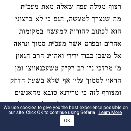
רצוף מגילה עפה שאלה מאת מעכ"ת
מה שנצרך למעשה, הגם כי לא ברצוני
הוא לכתוב להורות למעשה במקומות
אחרים ובפרט אשר מעכ"ת סמוך ונראה
אל משכן כבוד ידידי ואהו"נ הרב הגאון
מ' מרדכי נ"י רב דק"ק טשעכנאווצי ומן
הראוי לסמוך עליו אף שלא בשעת הדחק
ומצורף לזה כי טרידנא טובא מהאנשים
העוטרים אותי מסביב לדון ולהורות ולא
We use cookies to give you the best experience possible on
our site. Click OK to continue using Sefaria.
Learn More
.
היה לי פנאי לעיין היטב בדברי מעכ"ת
OK
רק בהשקפה מועטת ומעכ"ת דוחק את