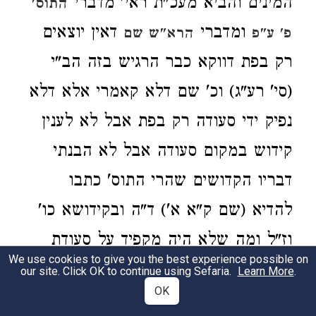
המינים והביא מעכ"ת ראי' מדברי
התוס'
ומדברי
דאין יוצאים
פ' ע"פ
הרא"ש שם
רק בפת דווקא כבר הרגיש בזה הב"י
(סי' רע"ג) וכ' שם דלא קאמרי אלא דלא
נפיק ידי סעודה רק בפת אבל לא לענין
קידוש במקום סעודה אבל לא הבנתי
דבריו הקדושים שהרי התוס' כתבו
להדיא (שם ק"א א') ד"ה ובקידושא כו'
וז"ל ומה שלא היה מקפיד על סעודת
We use cookies to give you the best experience possible on
שבת כו' היינו משום שיוכלו לעשות
our site. Click OK to continue using Sefaria.
Learn More
.
OK
למחר ג' סעודות וכן מבואר ברא"ש שם