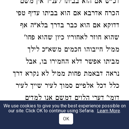
דכ"ש אם הוא בביתו לענ"ד אין משם
הכרח אדרבא אם הוא בביתו עדיף טפי
דדוקא אם הוא כבר בדרך בלא"ה אף
שהוא חוזר לאחוריו כיון שהוא פחו'
ממיל חייבוהו חכמים משא"כ לילך
מביתו אפשר דלא החמירו בו, אבל
נראה דבאמת פחות ממיל לא נקרא דרך
כלל דכל אלפיים סמוך לעיר שייך לעיר
דומי' דערי הלוים דמשם אנו למדים
We use cookies to give you the best experience possible on
לתחום שבת וכמ"ש במס' עירובין גם
our site. Click OK to continue using Sefaria.
Learn More
.
OK
סמך לזה מקרא דיהושע שהארון הי'