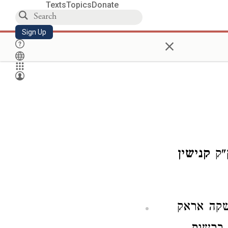
Texts
Topics
Donate
Sign Up
×
"ק
קנישין
שקה אראק