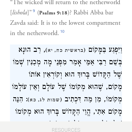
“The wicked will return to the netherworld
9
[
lishola
]”
(
)? Rabbi Abba bar
Psalms 9:18
Zavda said: It is to the lowest compartment
10
in the netherworld.
וַיִּפְגַע בַּמָּקוֹם
, רַב הוּנָא
)
(
בראשית כח, יא
בְּשֵׁם רַבִּי אַמֵּי אָמַר מִפְּנֵי מָה מְכַנִּין שְׁמוֹ
שֶׁל הַקָּדוֹשׁ בָּרוּךְ הוּא וְקוֹרְאִין אוֹתוֹ
מָקוֹם, שֶׁהוּא מְקוֹמוֹ שֶׁל עוֹלָם וְאֵין עוֹלָמוֹ
מְקוֹמוֹ, מִן מַה דִּכְתִיב
: הִנֵּה
)
(
שמות לג, כא
מָקוֹם אִתִּי, הֱוֵי הַקָּדוֹשׁ בָּרוּךְ הוּא מְקוֹמוֹ
שֶׁל עוֹלָם וְאֵין עוֹלָמוֹ מְקוֹמוֹ. אָמַר רַבִּי
RESOURCES