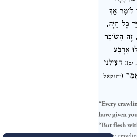
: וֹמַר אַךְ
: ַד כָּל חַיָּה
: ֶה הַשֹּׂוֹכֵר
וּ אַרְבַּע
: הַצִּילֵנִי
)
יב
ֶאֱמַר
(
יחזקאל
“Every crawling
have given you
“But flesh with
“Every crawling