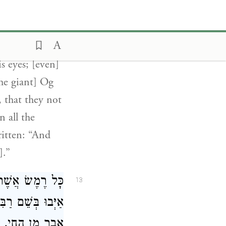
ne may
secrate Shabbat
not guard a
s eyes; [even]
the giant] Og
 that they not
n all the
ritten: “And
].”
כָּל רֶמֶשׂ אֲשֶׁר 
13
אַיְּבוּ בְּשֵׁם רַ
אֵבָר מִן הֶחָי, א.