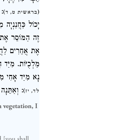
אַ
)
(
בראשית ט, ד
יָכוֹל כַּחֲנַנְיָה.
זֶה הַמּוֹסֵר אֶת .
אֶת אֲחֵרִים לַהֲרֹ
מַלְכֻיּוֹת. מִיַּד
נָא מִיַּד אָחִי מִ
וְאַתֵּנָה 
)
לד, יז
n vegetation, I
d [you shall