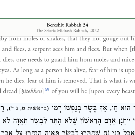
58
vid king of Israel.
As long as a person is alive, o
bat on his behalf, but if he is dead, one may not de
Bereshit Rabbah 34
 Likewise, Rabbi Shimon ben Elazar says: One need 
The Sefaria Midrash Rabbah, 2022
by from moles or snakes, that they not gouge out hi
m and flees, a serpent sees him and flees. But when [
 dies, one needs to guard him from moles and mice,
yes. As long as a person his alive, fear of him is upo
n he dies, fear of him is removed. That is what is w
59
d dread [
ḥitekhen
]
of you will be [upon every beast
הוּא חַי, אַךְ בָּשָׂר בְּנַפְשׁוֹ דָּמוֹ
רַבִּ
(בראשית ט, ג ד)
בִּי יוֹחָנָן אָדָם הָרִאשׁוֹן שֶׁלֹא הֻתַּר לִבְשַׂר תַּאֲוָה לֹא
ֲבָל בְּנֵי נֹחַ שֶׁהֻתְּרוּ לִבְשַׂר תַּאֲוָה הֻזְהֲרוּ עַל אֵבָר