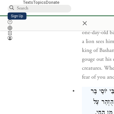
Texts
Topics
Donate
of the dead Da
desecrate Shab
Sign Up
×
on his behalf.
one-day-old ba
a lion sees hi
king of Bashan
gouge out his e
creatures. Whe
fear of you an
, י יוֹסֵי בַּר
 הֻזְהַר עַל
 מִן הֶחָי