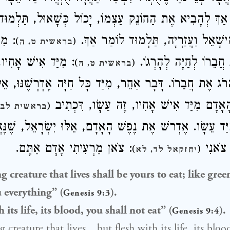
ךְ לְהָבִיא אֶת הַחוֹנֵק עַצְמוֹ, יָכוֹל כְּשָׁאוּל, תַּלְמוּד ל
 מִישָׁאֵל וַעֲזַרְיָה, תַּלְמוּד לוֹמַר אַךְ
מִיּ,
)
(
בראשית ט, ה
חֲבֵרוֹ לְחַיָּה לְהָרְגוֹ
מִיַּד אִישׁ אָחִיו, ז
)
(
בראשית ט, ה
ג אֶת חֲבֵרוֹ. דָּבָר אַחֵר, מִיַּד כָּל חַיָּה אֶדְרְשֶׁנּוּ, אֵלּ
 הָאָדָם מִיַּד אִישׁ אָחִיו, זֶה עֵשָׂו, דִּכְתִיב
(
בראשית לב, 
יַּד עֵשָׂו. אֶדְרשׁ אֶת נֶפֶשׁ הָאָדָם, אֵלּוּ יִשְׂרָאֵל, שֶׁנּ
: צֹאנִי
: צֹאן מַרְעִיתִי אָדָם אַתֶּם.
)
(
יחזקאל לד, לא
 creature that lives shall be yours to eat; like gree
 everything” (
).
Genesis 9:3
 its life, its blood, you shall not eat” (
).
Genesis 9:4
 creature that lives…but flesh with its life, its bloo