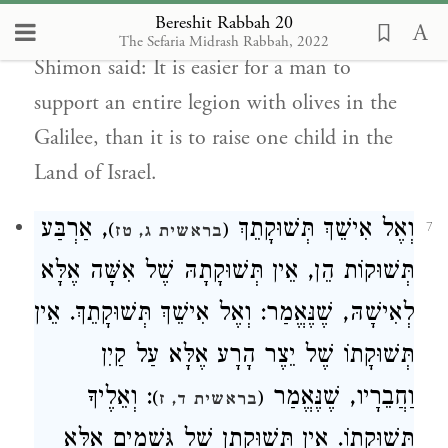
Bereshit Rabbah 20
raising children. Rabbi Elazar ben Rabbi
The Sefaria Midrash Rabbah, 2022
Shimon said: It is easier for a man to
support an entire legion with olives in the
Galilee, than it is to raise one child in the
Land of Israel.
וְאֶל אִישֵׁךְ תְּשׁוּקָתֵךְ
, אַרְבַּע
)
(
7
בראשית ג, טז
תְּשׁוּקוֹת הֵן, אֵין תְּשׁוּקָתָהּ שֶׁל אִשָּׁה אֶלָּא
לְאִישָׁהּ, שֶׁנֶּאֱמַר: וְאֶל אִישֵׁךְ תְּשׁוּקָתֵךְ. אֵין
תְּשׁוּקָתוֹ שֶׁל יֵצֶר הָרָע אֶלָּא עַל קַיִן
וַחֲבֵרָיו, שֶׁנֶּאֱמַר
: וְאֵלֶיךָ
)
(
בראשית ד, ז
תְּשׁוּקָתוֹ. אֵין תְּשׁוּקָתָן שֶׁל גְּשָׁמִים אֶלָּא