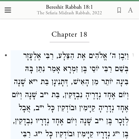
Bereshit Rabbah 18:1
The Sefaria Midrash Rabbah, 2022
Loading...
Chapter 18
וַיִּבֶן ה' אֱלֹהִים אֶת הַצֵּלָע, רַבִּי אֶלְעָזָר
1
בְּשֵׁם רַבִּי יוֹסֵי בֶּן זִמְרָא אָמַר נִתַּן בָּהּ
בִּינָה יוֹתֵר מִן הָאִישׁ, דְּתָנִינָן בַּת י"א שָׁנָה
וְיוֹם אֶחָד נְדָרֶיהָ נִבְדָּקִין, בַּת י"ב שָׁנָה וְיוֹם
אֶחָד נְדָרֶיהָ קַיָּימִין וּבוֹדְקִין כָּל י"ב, אֲבָל
לְזָכָר בֶּן י"ב שָׁנָה וְיוֹם אֶחָד נְדָרָיו נִבְדָקִין,
בֶּן י"ג נְדָרָיו קַיָּימִין וּבוֹדְקִין כָּל י"ג. רַבִּי