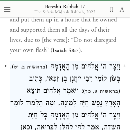
Bereshit Rabbah 17
When Rabbi Yosei heard this, he took them
The Sefaria Midrash Rabbah, 2022
and put them up in a house that he owned
and supported them all the days of their
lives, due to [the verse]: “Do not disregard
your own flesh” (
).
Isaiah 58:7
,
וַיִּצֶר ה' אֱלֹהִים מִן הָאֲדָמָה
)
(
4
בראשית ב, יט
בְּעוֹן קוֹמֵי רַבִּי יוֹחָנָן בֶּן זַכַּאי, כְּתִיב
: וַיֹּאמֶר אֱלֹהִים תּוֹצֵא
)
(
בראשית א, כד
הָאָרֶץ נֶפֶשׁ חַיָּה לְמִינָהּ, וּמַה תַּלְמוּד לוֹמַר
וַיִּצֶר ה' אֱלֹהִים מִן הָאֲדָמָה כָּל חַיַּת
הַשָּׂדֶה, אָמַר לָהֶן לְהַלָּן לַבְּרִיאָה, וְכָאן