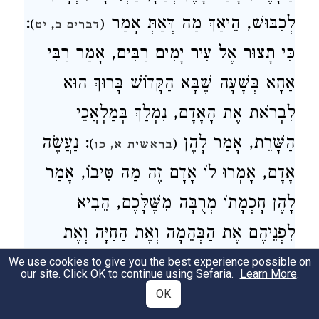
:
לְכִבּוּשׁ, הֵיאַךְ מַה דְּאַתְּ אָמַר
)
(
דברים ב, יט
כִּי תָצוּר אֶל עִיר יָמִים רַבִּים, אָמַר רַבִּי
אַחָא בְּשָׁעָה שֶׁבָּא הַקָּדוֹשׁ בָּרוּךְ הוּא
לִבְרֹאת אֶת הָאָדָם, נִמְלַךְ בְּמַלְאֲכֵי
הַשָּׁרֵת, אָמַר לָהֶן
: נַעֲשֶׂה
)
(
בראשית א, כו
אָדָם, אָמְרוּ לוֹ אָדָם זֶה מַה טִּיבוֹ, אָמַר
לָהֶן חָכְמָתוֹ מְרֻבָּה מִשֶּׁלָּכֶם, הֵבִיא
לִפְנֵיהֶם אֶת הַבְּהֵמָה וְאֶת הַחַיָּה וְאֶת
הָעוֹף, אָמַר לָהֶם זֶה מַה שְּׁמוֹ וְלֹא הָיוּ
We use cookies to give you the best experience possible on
our site. Click OK to continue using Sefaria.
Learn More
.
יוֹדְעִין, הֶעֱבִירָן לִפְנֵי אָדָם, אָמַר לוֹ זֶה מַה
OK