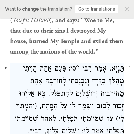
×
connected to the changing of these watches
Want to
change
the translation?
Go to translations
(
Tosefot HaRosh
),
and says: “Woe to Me,
that due to their sins I destroyed My
house, burned My Temple and exiled them
among the nations of the world.”
תַּנְיָא, אָמַר
רַבִּי יוֹסֵי
: פַּעַם אַחַת הָיִיתִי
12
מְהַלֵּךְ בַּדֶּרֶךְ וְנִכְנַסְתִּי לְחוּרְבָּה אַחַת
מֵחוּרְבוֹת יְרוּשָׁלַיִם לְהִתְפַּלֵּל. בָּא
אֵלִיָּהוּ
זָכוּר לַטּוֹב וְשָׁמַר לִי עַל הַפֶּתַח, (וְהִמְתִּין
לִי) עַד שֶׁסִּייַּמְתִּי תְּפִלָּתִי. לְאַחַר שֶׁסִּייַּמְתִּי
תְּפִלָּתִי אָמַר לִי: ״שָׁלוֹם עָלֶיךָ, רַבִּי״.