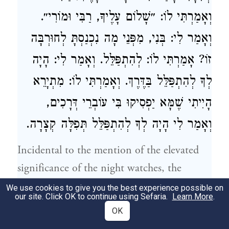
וְאָמַרְתִּי לוֹ: ״שָׁלוֹם עָלֶיךָ, רַבִּי וּמוֹרִי״.
וְאָמַר לִי: בְּנִי, מִפְּנֵי מָה נִכְנַסְתָּ לְחוּרְבָּה
זוֹ? אָמַרְתִּי לוֹ: לְהִתְפַּלֵּל. וְאָמַר לִי: הָיָה
לְךָ לְהִתְפַּלֵּל בַּדֶּרֶךְ. וְאָמַרְתִּי לוֹ: מִתְיָרֵא
הָיִיתִי שֶׁמָּא יַפְסִיקוּ בִּי עוֹבְרֵי דְּרָכִים,
וְאָמַר לִי הָיָה לְךָ לְהִתְפַּלֵּל תְּפִלָּה קְצָרָה.
Incidental to the mention of the elevated
significance of the night watches, the
Gemara cites a related story:
It was taught
We use cookies to give you the best experience possible on
our site. Click OK to continue using Sefaria.
Learn More
.
in a
baraita
that
Rabbi Yosei
said: I was
OK
once walking along the road when I