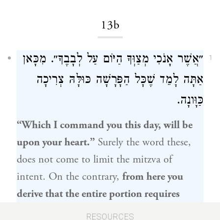
13b
״אֲשֶׁר אָנֹכִי מְצַוְּךָ הַיּוֹם עַל לְבָבֶךָ״. מִכָּאן
1
אַתָּה לָמֵד שֶׁכָּל הַפָּרָשָׁה כּוּלָּהּ צְרִיכָה
כַּוָּונָה.
“Which I command you this day, will be
upon your heart.”
Surely the word these,
does not come to limit the mitzva of
intent. On the contrary,
from here you
derive that the entire portion requires
intent.
RESOURCES