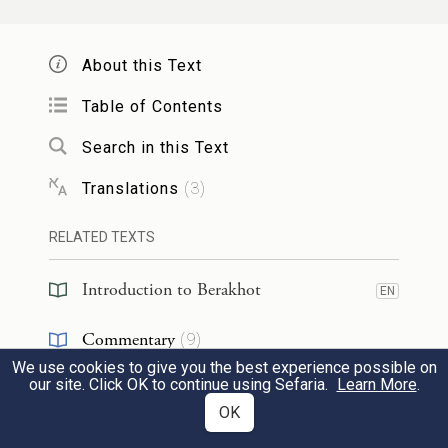
:
רַבִּי יוֹחָנָן
אָמַר
רַבָּה בַּר בַּר חָנָה
אָמַר
2
About this Text
.
כְּרַבִּי עֲקִיבָא
הֲלָכָה
Table of Contents
Rabba bar bar Ḥana
said
that
Rabbi
Search in this Text
Yoḥanan
said: The
halakha
is in
Translations
(
3
)
accordance with
the opinion of
Rabbi
Akiva
;
the entire portion requires intent.
RELATED TEXTS
אִיכָּא דְּמַתְנֵי לַהּ אַהָא דְתַנְיָא. הַקּוֹרֵא אֶת
Introduction to Berakhot
3
EN
שְׁמַע צָרִיךְ שֶׁיְּכַוֵּין אֶת לִבּוֹ,
רַבִּי אַחָא
Commentary
(
9
)
We use cookies to give you the best experience possible on
מִשּׁוּם
רַבִּי יְהוּדָה
אוֹמֵר: כֵּיוָן שֶׁכִּוֵּון לִבּוֹ
Tanakh
(
1
)
EN
our site. Click OK to continue using Sefaria.
Learn More
.
OK
בְּפֶרֶק רִאשׁוֹן שׁוּב אֵינוֹ צָרִיךְ. אָמַר
רַבָּה
Halakhah
(
1
)
EN