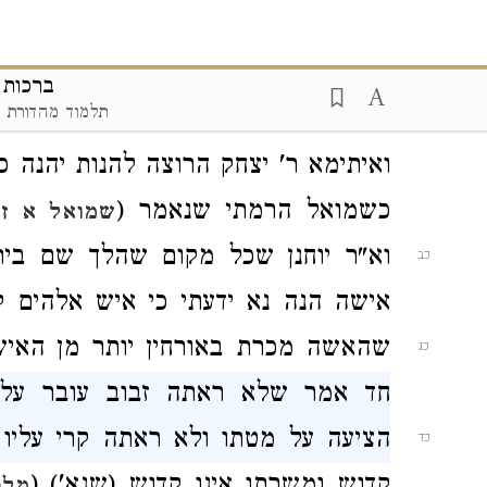
בשלמא למ"ד אכסדרה היינו דכתיב קי
בשלמא למ"ד עלייה היינו דכתיב על
יט
ברכות י
תלמוד מהדורת וי
מעולה שבבתים.
ונשים לו שם מטה
ואיתימא
ר' יצחק
הרוצה להנות יהנה
כ
כשמואל
הרמתי שנאמר (
שמואל א ז, 
וא"ר יוחנן
שכל מקום שהלך שם בית
כב
אישה הנה נא ידעתי כי איש אלהים 
שהאשה מכרת באורחין יותר מן האי
כג
חד אמר שלא ראתה זבוב עובר על 
הציעה על מטתו ולא ראתה קרי עליו
כד