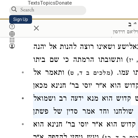
Texts
Topics
Donate
ר אלא למ"ד עלייה מאי קיר
שקירוה
יז
יח
יית אלא למ"ד אכסדרה מאי עליית
Sign Up
×
׳ ב
ליאם דוידסון
 ושולחן וכסא ומנורה
אמר
אביי
כ
כא
אלישע
ושאינו רוצה להנות אל יהנה
) ותשובתו הרמתה כי שם ביתו
יז
ו עמו.
(
) ותאמר אל
מלכים ב ד, ט
קדוש הוא
א"ר יוסי בר' חנינא
מכאן
ש
קדוש הוא מנא ידעה
רב
ושמואל
שולחנו וחד אמר סדין של פשתן
קדוש הוא
א"ר יוסי בר' חנינא
הוא