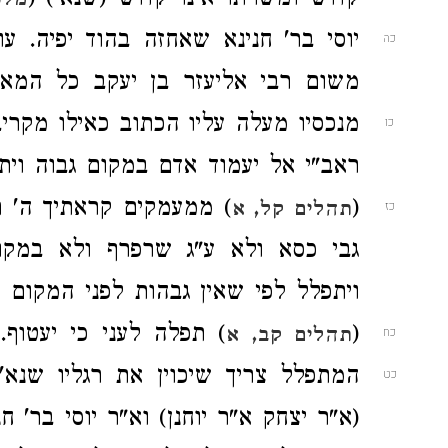
קדוש ומשרתו אינו קדוש (שנא') (
מלכ
יוסי בר' חנינא
שאחזה בהוד יפיה.
עו
כה
משום
רבי אליעזר בן יעקב
כל המארח
מנכסיו מעלה עליו הכתוב כאילו מקריב
כו
ראב"י
אל יעמוד אדם במקום גבוה וית
(
) ממעמקים קראתיך ה'
ת
כז
תהלים קל, א
גבי כסא ולא ע"ג שרפרף ולא במקו
ויתפלל לפי שאין גבהות לפני המקום
(
) תפלה לעני כי יעטוף
כח
תהלים קב, א
המתפלל צריך שיכוין את רגליו שנא' 
כט
(א"ר יצחק
א"ר יוחנן)
וא"ר יוסי בר' חנ