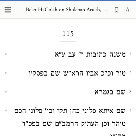
Be'er HaGolah on Shulchan Arukh, Even HaEzer 115
Loading...
115
משנה כתובות ד' עב ע"א
1
טור וכ"כ אביו הרא"ש שם בפסקיו
2
שם בגמרא
3
שם איתא פלוני כהן תקן וכו' פלוני חכם
4
טיהר וכן העתיק הרמב"ם שם בפכ"ד