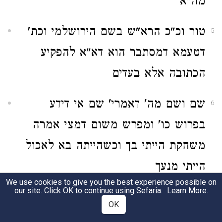
מה"א
טור וכ"כ הרא"ש בשם הירושלמי וכת'
5
דטעמא דמסתבר הוא דא"א להפקיע
הכתובה אלא בעדים
שם ושם מה' דאמרי' שם אי דידע
6
בפרוש כו' ומפרש משום דמצי אמרה
משחקת הייתי בך וכשהייתה בא לאכול
הייתי מנעך
We use cookies to give you the best experience possible on
our site. Click OK to continue using Sefaria.
Learn More
.
כאוקימתא דמתניתין כדרב יהודה וכו'
7
OK
שם