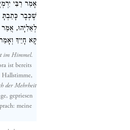
אָמַר רַבִּי יִרְמְ,
שֶׁכְּבָר כָּתַבְתָּ
לְאֵלִיָּהוּ, אֲמ:
קָא חָיֵיךְ וְאָמַר, ״
cht im Himmel
.
a ist bereits
e Hallstimme,
ch der Mehrheit
ige, gepriesen
sprach: meine