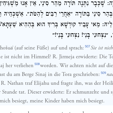
יָה: שֶׁכְּבָר נִתְּנָה תּוֹרָה מֵהַר סִינַי, אֵין אָנוּ מַשְׁגִּיחִ
 בְּהַר סִינַי בַּתּוֹרָה ״אַחֲרֵי רַבִּים לְהַטֹּת״. אַשְׁכְּחֵיהּ רַב
ַר לֵיהּ: מַאי עָבֵיד קוּדְשָׁא בְּרִיךְ הוּא בְּהַהִיא שַׁעְתָּ
נִצְּחוּנִי בָּנַי! נִצְּחוּנִי בָּנַי!״
507
hošua͑ (auf seine Füße) auf und sprach:
Sie ist ni
ie ist nicht im Himmel? R. Jirmeja erwiderte: Die Tor
508
j her verliehen
worden. Wir achten nicht auf di
509
ast du am Berge Sinaj in die Tora geschrieben:
na
 R. Nathan traf Elijahu und fragte ihn, was der Heil
ser Stunde tat. Dieser erwiderte: Er schmunzelte und 
mich besiegt, meine Kinder haben mich besiegt.