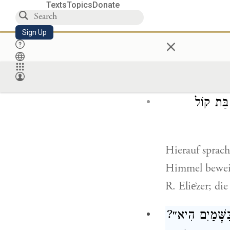
Lehrhauses be
Texts
Topics
Donate
einzustürzen. 
Sign Up
×
Gelehrten eina
stürzten hiera
nicht gerade au
בַּת קוֹל
Hierauf sprach
Himmel beweis
R. Elie͑zer; di
ַּשָּׁמַיִם הִיא״