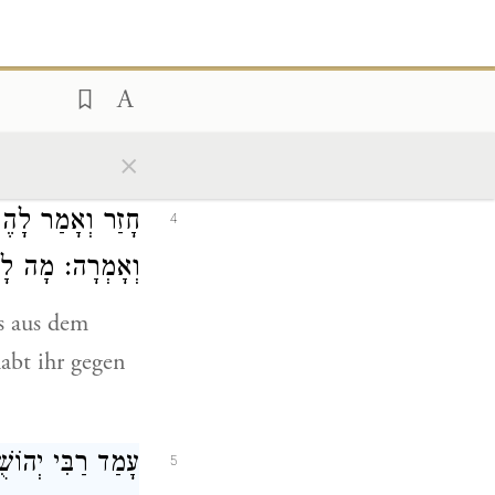
und drohten]
enn die
 an! Sie
ten sich auch
×
 geneigt.
חָזַר וְאָמַר לָהֶ
4
וְאָמְרָה: מָה לָ.
es aus dem
abt ihr gegen
עָמַד רַבִּי יְהו?
5