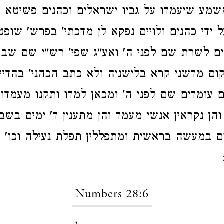
מע שיעמדו על גביו ישראלים וכהנים פשיטא ש
 ידי כהנים ולויים נפקא לן מדכתי' בפרש' שופט
ים לשרת שם לפני ה' ואע"ג שפי' רש"י שם שב
קום מדשני קרא בלישניה ולא כתב הכהני' בהדייא
ם עומדים שם לפני ה' ומכאן למדו ותקנו מעמדות
הן נקראין אנשי מעמד והן מתענין ד' ימים בשבו
ם במעשה בראשית ומתפללין תפלת נעילה וכו' 
Numbers 28:6