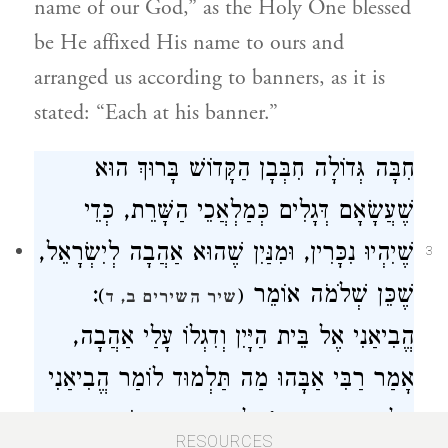
name of our God,” as the Holy One blessed
be He affixed His name to ours and
arranged us according to banners, as it is
stated: “Each at his banner.”
חִבָּה גְּדוֹלָה חִבְּבָן הַקָּדוֹשׁ בָּרוּךְ הוּא
שֶׁעֲשָׂאָם דְּגָלִים כְּמַלְאֲכֵי הַשָּׁרֵת, כְּדֵי
שֶׁיִהְיוּ נִכָּרִין, וּמִנַּיִן שֶׁהוּא אַהֲבָה לְיִשְׂרָאֵל,
3
:
שֶׁכֵּן שְׁלֹמֹה אוֹמֵר
)
(
שיר השירים ב, ד
הֱבִיאַנִי אֶל בֵּית הַיָּיִן וְדִגְלוֹ עָלַי אַהֲבָה,
אָמַר רַבִּי אַבָּהוּ מַה תַּלְמוּד לוֹמַר הֱבִיאַנִי
אֶל בֵּית הַיָּיִן וגו', לְמָה הַדָּבָר דּוֹמֶה
RESOURCES