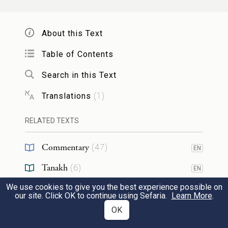
לְעָשִׁיר שֶׁהָיָה לוֹ אוֹצָר מָלֵא יַיִן וְנִכְנַס
לְבָדְקוֹ וּמְצָאוֹ כֻּלּוֹ חֹמֶץ, בָּא לָצֵאת מִתּוֹךְ
About this Text
הָאוֹצָר וּמָצָא חָבִית אַחַת יַיִן טוֹב, אָמַר
Table of Contents
חָבִית זוֹ עוֹמֶדֶת עָלַי כִּמְלֹא אוֹצָר. כָּךְ בָּרָא
Search in this Text
הַקָּדוֹשׁ בָּרוּךְ הוּא שִׁבְעִים אֻמּוֹת וּמִכֻּלָּם
Translations
(
1
)
לֹא מָצָא הֲנָיָה אֶלָּא בְּיִשְׂרָאֵל, שֶׁנֶּאֱמַר:
RELATED TEXTS
הֱבִיאַנִי אֶל בֵּית הַיָּיִן, וּמִנַּיִן שֶׁיַּיִן עוֹלֶה
Commentary
(
47
)
EN
שִׁבְעִים, י' עֲשָׂרָה, י' עֲשָׂרָה, נ' חֲמִשִּׁים,
Tanakh
(
6
)
EN
הֲרֵי שִׁבְעִים. וּמִכֻּלָּם וְדִגְלוֹ עָלַי אַהֲבָה.
We use cookies to give you the best experience possible on
Talmud
(
1
)
EN
our site. Click OK to continue using Sefaria.
Learn More
.
רַבִּי יְהוּדָה אוֹמֵר הֱבִיאַנִי אֶל בֵּית הַיָּין,
Midrash
(
7
)
OK
EN
לַמַּרְתֵּף הַגָּדוֹל שֶׁל יַיִן, זֶה סִינַי, וְלִמְדַנִי