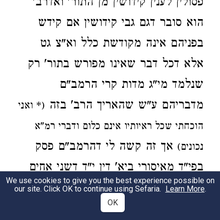
פסולין לענין קידושין מן התור' ואדרב'
הוא סובר דגם גבי קידושין אם קידש
בפניהם אינה מקודשת כלל וא"צ גט
אלא דכל דבר שאינו מפורש בתור' רק
שנלמד מי"ג מדות קרי הרמב"ם
מדבריהם ע"ש שהאריך הרב' בזה
(* ואני
הוכחתי שכל ראיותיו אינם כלום ודברי רמ"א
אך זה קשה לי דהרמב"ם פסק
נכונים)
בפי"ד מאיסורי ביא' דין י"ד דשני אחים
We use cookies to give you the best experience possible on
תאומים שהי' הורתן שלא בקדוש' ולידתן
our site. Click OK to continue using Sefaria.
Learn More
.
OK
בקדושה חייבין משום אשת אח והא גבי