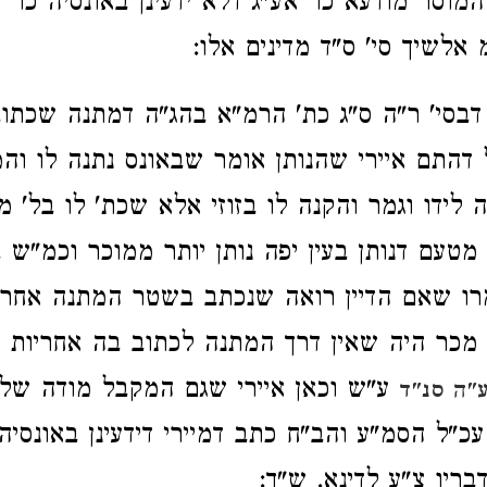
מוסר מודעא כו' אע"ג דלא ידעינן באונסיה כו'
 אלשיך סי' ס"ד מדינים אלו:
דבסי' ר"ה ס"ג כת' הרמ"א בהג"ה דמתנה שכתו
 דהתם איירי שהנותן אומר שבאונס נתנה לו וה
לידו וגמר והקנה לו בזוזי אלא שכת' לו בל' 
מטעם דנותן בעין יפה נותן יותר ממוכר וכמ"ש ב
רו שאם הדיין רואה שנכתב בשטר המתנה אחריו
 מכר היה שאין דרך המתנה לכתוב בה אחריות ו
ע"ש וכאן איירי שגם המקבל מודה של
ע"ה סנ"ד
עכ"ל הסמ"ע והב"ח כתב דמיירי דידעינן באונסי
דבריו צ"ע לדינא. ש"ך: