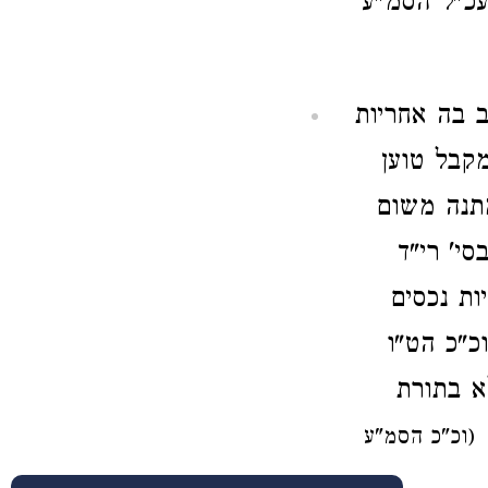
 עכ"ל הסמ"ע
ב בה אחריות
מקבל טוען
מתנה משום
סי' רי"ד
ת נכסים
כ"כ הט"ו
א בתורת
ה
(וכ"כ הסמ"ע