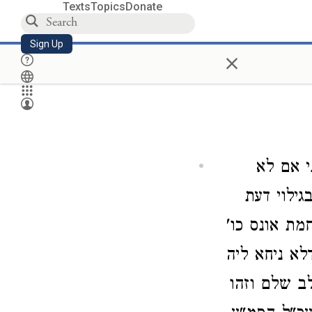
Texts
Topics
Donate
Sign Up
×
י אם לא
גילוי דעת
מת אונס כו'
דלא ניחא ליה
לב שלם וזהו