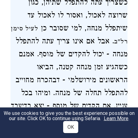
כשצריך עתה להתפלל שתיהן, כגון
שרוצה לאכול, ואסור לו לאכול עד
שיתפלל מנחה, למי שסובר כן
לעיל סימן
. אבל אם אינו צריך עתה להתפלל
רל"ב
מנחה - יכול להקדים של מוסף. אמנם
כשהגיע זמן מנחה קטנה, הביאו
הראשונים מירושלמי - דבהכרח מחוייב
להתפלל תחלה של מנחה. ומיהו בכל
עניין, אם הקדים של מוסף - יצא בדיעבד
We use cookies to give you the best experience possible on
אפילו במקום שהיתה חובה עליו
our site. Click OK to continue using Sefaria.
Learn More
.
OK
להתפלל של מנחה תחלה, ורבותינו בעלי