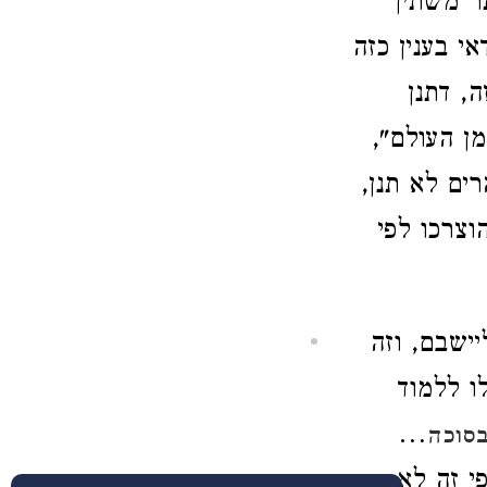
תר משתין
י בענין כזה
, דתנן
ן העולם",
ים לא תנן,
וצרכו לפי
יישבם, וזה
ו ללמוד
…
סוכה
פי זה לא