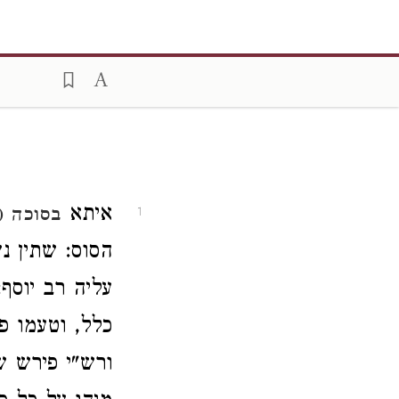
איתא
בסוכה (כ
1
הסוס: שתין נ
עליה רב יוסף
כלל, וטעמו פש
ורש"י פירש ש