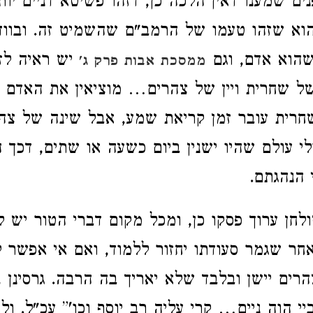
ים שמענו דאין הלכה כן, דזהו פשיטא דניים יו
הוא שזהו טעמו של הרמב"ם שהשמיט זה. ובוודא
שהוא אדם, וגם
יש ראיה לזה
ממסכת אבות פרק ג'
ל שחרית ויין של צהרים… מוציאין את האדם מ
רית עובר זמן קריאת שמע, אבל שינה של צהר
ולי עולם שהיו ישנין ביום כשעה או שתים, דכך ה
 הנהגתם.
לחן ערוך פסקו כן, ומכל מקום דברי הטור יש ל
אחר שגמר סעודתו יחזור ללמוד, ואם אי אפשר ל
רים יישן ובלבד שלא יאריך בה הרבה. גרסינן
ב
י הוה ניים… קרי עליה רב יוסף וכו'” עכ"ל. ול