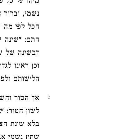
מיהו על כל פנ
נשמי, וברור 
הכל לפי מה 
התם: "שינה ש
דבשינה של שח
וכן ראינו לגד
חלישותם ולפי
אך הטור והשו
2
לשון הטור: "
בלא שינת הצה
שתין נשמי אבי