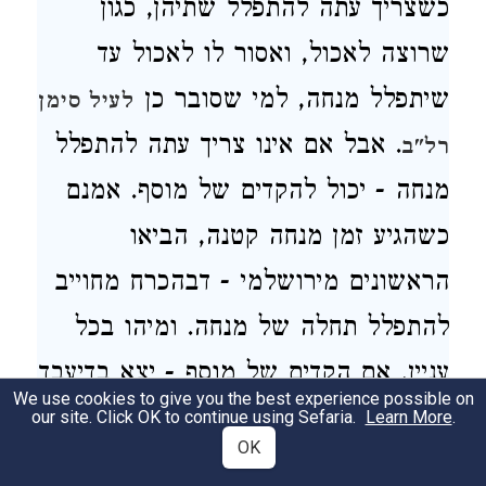
כשצריך עתה להתפלל שתיהן, כגון
שרוצה לאכול, ואסור לו לאכול עד
שיתפלל מנחה, למי שסובר כן
לעיל סימן
. אבל אם אינו צריך עתה להתפלל
רל"ב
מנחה - יכול להקדים של מוסף. אמנם
כשהגיע זמן מנחה קטנה, הביאו
הראשונים מירושלמי - דבהכרח מחוייב
להתפלל תחלה של מנחה. ומיהו בכל
עניין, אם הקדים של מוסף - יצא בדיעבד
We use cookies to give you the best experience possible on
אפילו במקום שהיתה חובה עליו
our site. Click OK to continue using Sefaria.
Learn More
.
OK
להתפלל של מנחה תחלה, ורבותינו בעלי