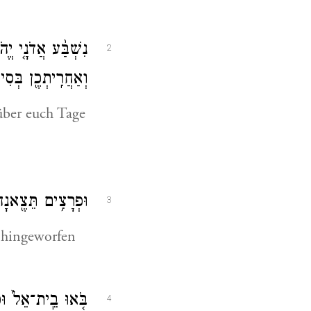
נִשְׁבַּ֨ע אֲדֹנָ֤י יֱה
2
וְאַחֲרִֽיתְכֶ֖ן בְּסִי
über euch Tage
וּפְרָצִ֥ים תֵּצֶ֖אנָה
3
d hingeworfen
בֹּ֤אוּ בֵֽית־אֵל֙ וּפ
4