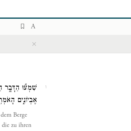
×
שִׁמְע֞וּ הַדָּבָ֣ר ה
1
אֶבְיוֹנִ֑ים הָאֹמְרֹ
f dem Berge
 die zu ihren