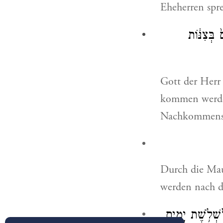
Eheherren spre
 בְּצִנּ֔וֹת
Gott der Herr
kommen werde
Nachkommensc
Durch die Maue
werden nach d
לִשְׁלֹ֥שֶׁת יָמִ֖ים