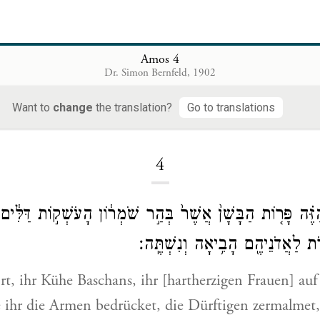
Amos 4
Dr. Simon Bernfeld, 1902
Want to
change
the translation?
Go to translations
Loading...
4
ַזֶּ֗ה פָּר֤וֹת הַבָּשָׁן֙ אֲשֶׁר֙ בְּהַ֣ר שֹׁמְר֔וֹן הָעֹשְׁק֣וֹת דַּלִּ֔י
֥ת לַאֲדֹנֵיהֶ֖ם הָבִ֥יאָה וְנִשְׁתֶּֽה׃
t, ihr Kühe Baschans, ihr [hartherzigen Frauen] au
ihr die Armen bedrücket, die Dürftigen zermalmet,