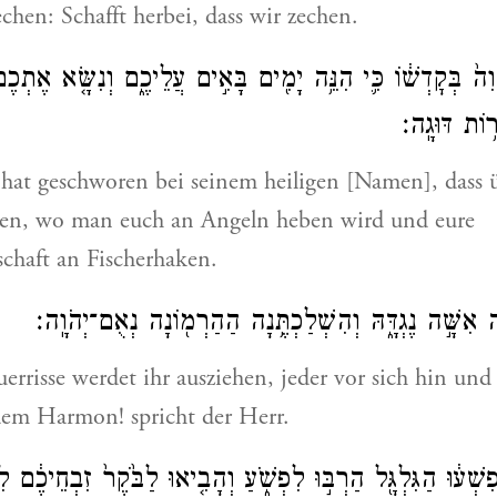
chen: Schafft herbei, dass wir zechen.
ֹוִה֙ בְּקׇדְשׁ֔וֹ כִּ֛י הִנֵּ֥ה יָמִ֖ים בָּאִ֣ים עֲלֵיכֶ֑ם וְנִשָּׂ֤א אֶתְכֶם֙
ר֥וֹת דּוּגָֽה׃
 hat geschworen bei seinem heiligen [Namen], dass 
n, wo man euch an Angeln heben wird und eure
haft an Fischerhaken.
 אִשָּׁ֣ה נֶגְדָּ֑הּ וְהִשְׁלַכְתֶּ֥נָה הַהַרְמ֖וֹנָה נְאֻם־יְהֹוָֽה׃
rrisse werdet ihr ausziehen, jeder vor sich hin un
em Harmon! spricht der Herr.
ִשְׁע֔וּ הַגִּלְגָּ֖ל הַרְבּ֣וּ לִפְשֹׁ֑עַ וְהָבִ֤יאוּ לַבֹּ֙קֶר֙ זִבְחֵיכֶ֔ם 