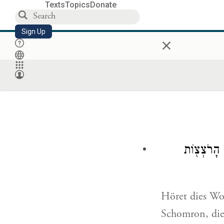
Texts
Topics
Donate
Sign Up
×
ם הָרֹצְצ֖וֹת
Höret dies Wor
Schomron, die 